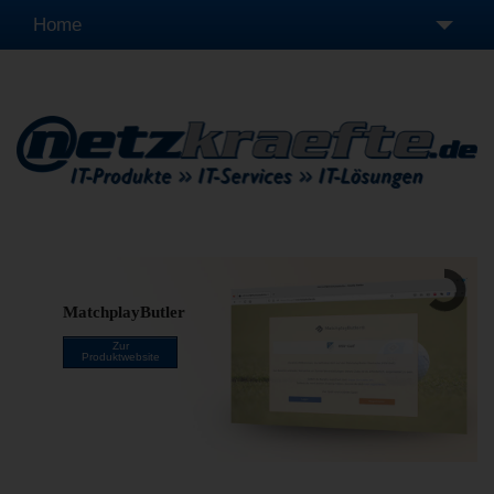
Home
Leistungen
Produkte
Unternehmen
Fernwartung
MatchplayButler
Zur
Produktwebsite