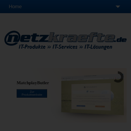
Home
Leistungen
Produkte
Unternehmen
Fernwartung
MatchplayButler
Zur
Produktwebsite