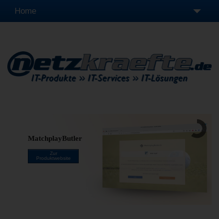
Home
Leistungen
Produkte
Unternehmen
Fernwartung
MatchplayButler
Zur
Produktwebsite